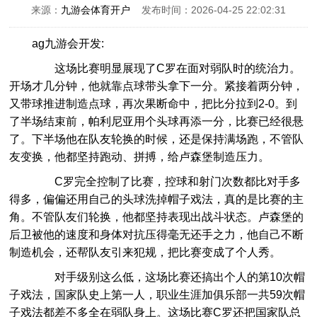
来源：
九游会体育开户
发布时间：2026-04-25 22:02:31
ag九游会开发:
这场比赛明显展现了C罗在面对弱队时的统治力。
开场才几分钟，他就靠点球带头拿下一分。紧接着两分钟，
又带球推进制造点球，再次果断命中，把比分拉到2-0。到
了半场结束前，帕利尼亚用个头球再添一分，比赛已经很悬
了。下半场他在队友轮换的时候，还是保持满场跑，不管队
友变换，他都坚持跑动、拼搏，给卢森堡制造压力。
C罗完全控制了比赛，控球和射门次数都比对手多
得多，偏偏还用自己的头球洗掉帽子戏法，真的是比赛的主
角。不管队友们轮换，他都坚持表现出战斗状态。卢森堡的
后卫被他的速度和身体对抗压得毫无还手之力，他自己不断
制造机会，还帮队友引来犯规，把比赛变成了个人秀。
对手级别这么低，这场比赛还搞出个人的第10次帽
子戏法，国家队史上第一人，职业生涯加俱乐部一共59次帽
子戏法都差不多全在弱队身上。这场比赛C罗还把国家队总