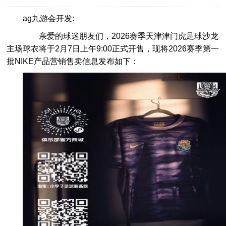
ag九游会开发:
亲爱的球迷朋友们，2026赛季天津津门虎足球沙龙
主场球衣将于2月7日上午9:00正式开售，现将2026赛季第一
批NIKE产品营销售卖信息发布如下：