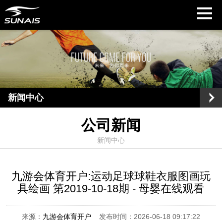
新闻中心
公司新闻
新闻中心
九游会体育开户:运动足球球鞋衣服图画玩
具绘画 第2019-10-18期 - 母婴在线观看
来源：
九游会体育开户
发布时间：2026-06-18 09:17:22