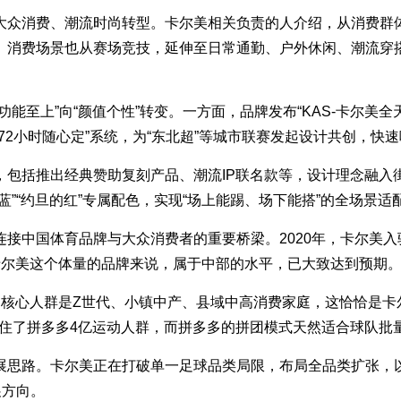
众消费、潮流时尚转型。卡尔美相关负责的人介绍，从消费群体
。消费场景也从赛场竞技，延伸至日常通勤、户外休闲、潮流穿
至上”向“颜值个性”转变。一方面，品牌发布“KAS-卡尔美全
72小时随心定”系统，为“东北超”等城市联赛发起设计共创，快
括推出经典赞助复刻产品、潮流IP联名款等，设计理念融入
蓝”“约旦的红”专属配色，实现“场上能踢、场下能搭”的全场景
中国体育品牌与大众消费者的重要桥梁。2020年，卡尔美入
对卡尔美这个体量的品牌来说，属于中部的水平，已大致达到预期。
心人群是Z世代、小镇中产、县域中高消费家庭，这恰恰是卡
’卡住了拼多多4亿运动人群，而拼多多的拼团模式天然适合球队批
思路。卡尔美正在打破单一足球品类局限，布局全品类扩张，以
展方向。