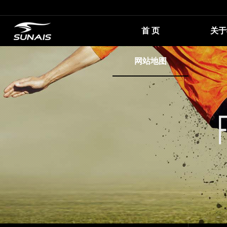
首 页
关于
网站地图