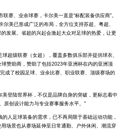
联赛、业余球赛，卡尔美一直是“标配装备供应商”。
，卡尔美已形成广泛的布局，全方位支持苏超、粤超、
足球的发展。省超的兴起会激起大众对足球的热爱，让更
球超级联赛（女超），覆盖多数俱乐部并提供球衣、
全球赞助商，赞助了包括2023年亚洲杯在内的亚洲顶
尔美完成了校园足球、业余比赛、职业联赛、顶级赛场的
美登陆世界杯，不仅是品牌自身的突破，更标志着中
、原创设计能力与专业赛事服务水平。”
的人足球装备的需求，已不再局限于基础运动功能，
使用场景也从赛场延伸至日常通勤、户外休闲、潮流穿