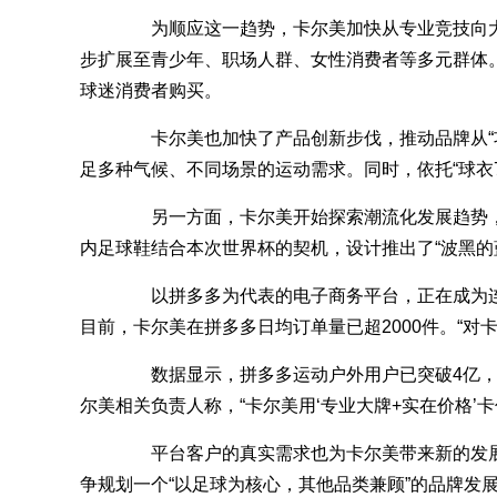
为顺应这一趋势，卡尔美加快从专业竞技向大
步扩展至青少年、职场人群、女性消费者等多元群体
球迷消费者购买。
卡尔美也加快了产品创新步伐，推动品牌从“功能
足多种气候、不同场景的运动需求。同时，依托“球衣
另一方面，卡尔美开始探索潮流化发展趋势，包
内足球鞋结合本次世界杯的契机，设计推出了“波黑的
以拼多多为代表的电子商务平台，正在成为连接
目前，卡尔美在拼多多日均订单量已超2000件。“
数据显示，拼多多运动户外用户已突破4亿，核
尔美相关负责人称，“卡尔美用‘专业大牌+实在价格
平台客户的真实需求也为卡尔美带来新的发展
争规划一个“以足球为核心，其他品类兼顾”的品牌发