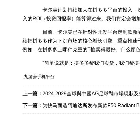
卡尔美计划持续加大在拼多多平台的投入，深化
入的ROI（投资回报率）能算得过来。我们肯定会增
目前，卡尔美已在针对性开发平台定制款新品。
续把拼多多作为下沉市场的核心增长引擎，重点推速
例如，在拼多多上哪种克重的T恤卖得最好、什么颜
“简单说就是：拼多多帮我们卖货，我们帮拼多
,九游会手机平台
上一篇：
2024-2029全球與中國AG足球鞋市場現狀
下一篇：
为快马而造阿迪达斯发布新款F50 Radiant 