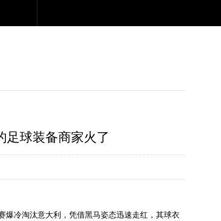
的足球装备商家火了
赛爆冷淘汰意大利，凭借黑马姿态迅速走红，其球衣