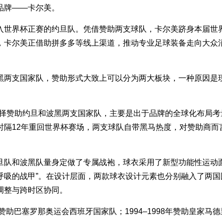
品牌——卡尔美。
世界杯正赛的约旦队。凭借赞助两支球队，卡尔美跻身本届世界
，卡尔美正借助拼多多等线上渠道，推动专业足球装备走向大众
两支国家队，赞助形式大致上可以分为两大板块，一种原因是现
赞助约旦和波黑两支国家队，主要是出于品牌的全球化布局考
时隔12年重回世界杯赛场，两支球队自带黑马热度，对赞助商而
队和波黑队量身定做了专属战袍，球衣采用了新型功能性运动面
会呼吸的战甲”。在设计层面，两款球衣设计元素也分别融入了两
调整与跨时区协同。
巴塞罗那奥运会西班牙国家队；1994–1998年赞助皇家马德里