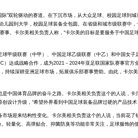
际”双轮驱动的赛道。在下沉市场，从大众足球、校园足球到城市
从幼儿园到大学，校园足球装备全包圆。在省级和城市级联赛中
超”等赛事。卡尔美相关负责人称，“卡尔美的目标是要服务于中国
球甲级联赛（中甲）、中国足球乙级联赛（中乙）和中国女子足
C）达成战略合作，成为2021－2024年亚足联国家队赛事官方
29年，持续深耕亚洲足球市场，拓展俱乐部赛事赞助。由此，卡
是中国体育品牌的奋斗之路。卡尔美相关负责这个的人说，卡尔
原创设计升级，“希望外界看到中国足球装备品牌过硬的产品技术
市场迎来结构性变化。卡尔美相关负责这个的人说，当前花了钱
体验。轻量化、高弹贴合、抑菌防臭等功能非常关注，足球服饰的