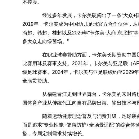
本控股。
经过多年发展，卡尔美硬闯出了一条“大众+国
2019年，卡尔美成为中国幼儿足球官方合作伙伴，
渝超、赣超、桂超以及2026年“卡尔美·大商 东北
多大众走向绿茵场。”
在职业球赛赞助方面，卡尔美长期赞助中国足
比赛用球及赛事支持。2021年，卡尔美与亚足联（AF
级足球赛事。2024年，卡尔美与亚足联续约至20
全满贯赞助。
从福建晋江走到世界舞台，卡尔美的来时路也
国体育产业从传统代工向自有品牌出海、输出技术与
随着运动健康理念普及与消费升级，足球装备
而是追求“专业性能+健康防护+全场景适配”的综合
搭，专属定制需求持续增长。