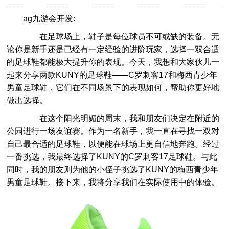
ag九游会开发:
在足球场上，鞋子是每位球员不可或缺的装备。无
论你是新手还是已经有一定经验的进阶玩家，选择一双合适
的足球鞋都能极大提升你的表现。今天，我想和大家伙儿一
起来分享两款KUNY的足球鞋——C罗刺客17和梅西青少年
男童足球鞋，它们在不同场景下的表现如何，帮助你更好地
做出选择。
在这个阳光明媚的周末，我和朋友们决定在附近的
公园进行一场友谊赛。作为一名新手，我一直在寻找一双对
自己最合适的足球鞋，以便能在球场上更自信地奔跑。经过
一番挑选，我最终选择了KUNY的C罗刺客17足球鞋。与此
同时，我的朋友则为他的小侄子挑选了KUNY的梅西青少年
男童足球鞋。接下来，我将分享我们在实际使用中的体验。