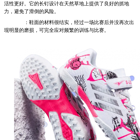
活性更好。它的长钉设计在天然草地上提供了良好的抓地
力，避免了滑倒的风险。
：鞋面的材料很结实，经过一场比赛后并没再次出
现明显的磨损，可完全应对频繁的训练与比赛。