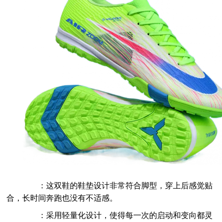
：这双鞋的鞋垫设计非常符合脚型，穿上后感觉贴
合，长时间奔跑也没有不适感。
：采用轻量化设计，使得每一次的启动和变向都灵