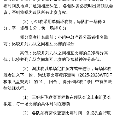
布时间及地点并通知相应队伍 。各领队务必按时出席领队会
议，否则将视为该队所有比赛弃权。
（2）小组赛采用单循环赛制，每队胜一场得 3
分，平一场得 1 分，负一场得 0 分。
积分高者排名靠前；小组中总净得分高者排名靠
前；比较并列几队之间相互比赛的得分
高低；比较并列几队之间相互比赛的总净得分高
低；比较并列几队之间相互比赛的飞盘精神评分高低。
（2） 淘汰赛以单场定胜负方式来进行，每场比赛
胜者进入下一轮 。淘汰赛比赛程序遵照《2025-2028WFDF
极限飞盘规则》 的 “4 、 回合 、得分和比赛 ” 条目中有关法
律法规执行。
（1） 三好杯飞盘赛赛程将在领队会议上由组委会
拟定，每一场比赛的具体时间在赛前
（2） 各队如有需求变更比赛时间，务必先自行联