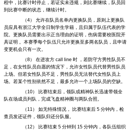
程中，比赛计时停止，若证实未违规，则比赛继续，队员回
到比赛中断的状态，继续计时。
（4） 允许在队员名单内更换队员，原则上更换队
员应具有浙江大学全日制学生学籍，且归属于队伍代表的学
院。更换队员需要出示正当理由的证明，伤病需要校医院开
具证明 。本赛季每个队伍只允许更换至多两名队员，且申请
变更机会只有一次。
（8） 在进攻方 call line 时 ，若防守方男性队员不
足，在女性队员自愿的情况下，允许女性队员代替男性队员
上场。但若女性队员不足，男性队员无法替代女性队员上
场。若某个性别依然不足，最多允许一个上场队员的空缺。
（10） 比赛结束后，领队或精神队长迅速带领全
队在场成员列队，完成飞盘精神圈与两队合照。
（11） 如无特殊情况， 比赛结束后 5 分钟内，检
查员发还证件，领队归还分队服。
（12） 比赛结束 5 分钟到 15 分钟内，各队伍组织