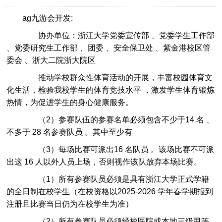
ag九游会开发:
协办单位：浙江大学党委宣传部 、党委学生工作部
、党委研究生工作部 、团委 、安全保卫处 、紫金港校区管
委会 、浙大二院浙大院区
推动学校群众性体育活动的开展，丰富校园体育文
化生活，检验我校学生的体育竞技水平 ，激发学生体育锻炼
热情，为促进学生的身心健康服务。
（2）参赛队伍的参赛名单必须包含不少于14 名 、
不多于 28 名参赛队员 。其中至少有
（3）每场比赛可派出16 名队员 。该场比赛不可派
出这 16 人以外人员上场，否则视作该队放弃本场比赛。
（1）所有参赛队员必须是具有浙江大学正式学籍
的全日制在校学生（在校资格以2025-2026 学年春学期报到
注册且比赛当日仍为在校学生为准）
（2）所有参赛队员必须经校医院或本地三级甲等