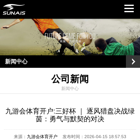
新闻中心
公司新闻
新闻中心
九游会体育开户:三好杯 ｜ 逐风猎盘决战绿
茵：勇气与默契的对决
来源：
九游会体育开户
发布时间：2026-04-15 18:57:53