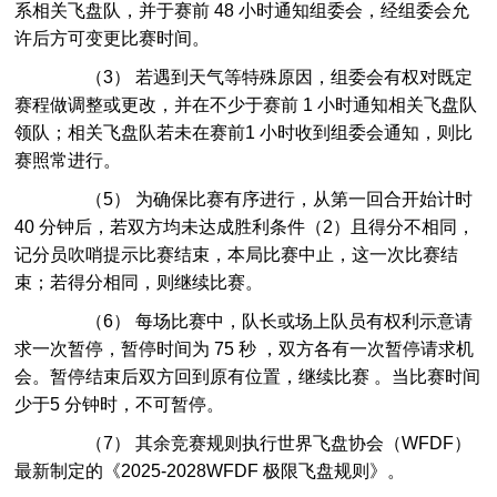
系相关飞盘队，并于赛前 48 小时通知组委会，经组委会允
许后方可变更比赛时间。
（3） 若遇到天气等特殊原因，组委会有权对既定
赛程做调整或更改，并在不少于赛前 1 小时通知相关飞盘队
领队；相关飞盘队若未在赛前1 小时收到组委会通知，则比
赛照常进行。
（5） 为确保比赛有序进行，从第一回合开始计时
40 分钟后，若双方均未达成胜利条件（2）且得分不相同，
记分员吹哨提示比赛结束，本局比赛中止，这一次比赛结
束；若得分相同，则继续比赛。
（6） 每场比赛中，队长或场上队员有权利示意请
求一次暂停，暂停时间为 75 秒 ，双方各有一次暂停请求机
会。暂停结束后双方回到原有位置，继续比赛 。当比赛时间
少于5 分钟时，不可暂停。
（7） 其余竞赛规则执行世界飞盘协会（WFDF）
最新制定的《2025-2028WFDF 极限飞盘规则》。