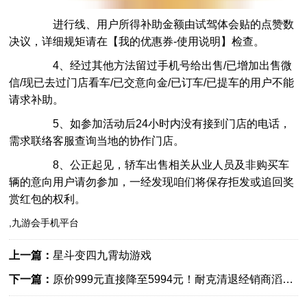
进行线、用户所得补助金额由试驾体会贴的点赞数
决议，详细规矩请在【我的优惠券-使用说明】检查。
4、经过其他方法留过手机号给出售/已增加出售微
信/现已去过门店看车/已交意向金/已订车/已提车的用户不能
请求补助。
5、如参加活动后24小时内没有接到门店的电话，
需求联络客服查询当地的协作门店。
8、公正起见，轿车出售相关从业人员及非购买车
辆的意向用户请勿参加，一经发现咱们将保存拒发或追回奖
赏红包的权利。
,九游会手机平台
上一篇：
星斗变四九霄劫游戏
下一篇：
原价999元直接降至5994元！耐克清退经销商滔搏
打折促销耐克库存