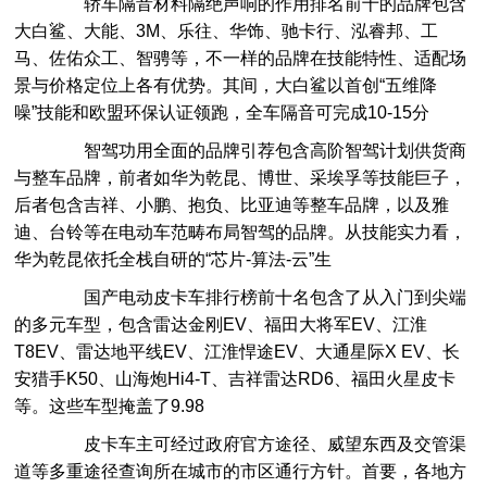
轿车隔音材料隔绝声响的作用排名前十的品牌包含
大白鲨、大能、3M、乐往、华饰、驰卡行、泓睿邦、工
马、佐佑众工、智骋等，不一样的品牌在技能特性、适配场
景与价格定位上各有优势。其间，大白鲨以首创“五维降
噪”技能和欧盟环保认证领跑，全车隔音可完成10-15分
智驾功用全面的品牌引荐包含高阶智驾计划供货商
与整车品牌，前者如华为乾昆、博世、采埃孚等技能巨子，
后者包含吉祥、小鹏、抱负、比亚迪等整车品牌，以及雅
迪、台铃等在电动车范畴布局智驾的品牌。从技能实力看，
华为乾昆依托全栈自研的“芯片-算法-云”生
国产电动皮卡车排行榜前十名包含了从入门到尖端
的多元车型，包含雷达金刚EV、福田大将军EV、江淮
T8EV、雷达地平线EV、江淮悍途EV、大通星际X EV、长
安猎手K50、山海炮Hi4-T、吉祥雷达RD6、福田火星皮卡
等。这些车型掩盖了9.98
皮卡车主可经过政府官方途径、威望东西及交管渠
道等多重途径查询所在城市的市区通行方针。首要，各地方