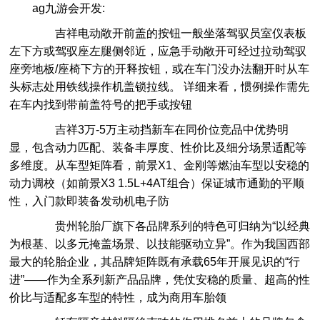
ag九游会开发:
吉祥电动敞开前盖的按钮一般坐落驾驭员室仪表板
左下方或驾驭座左腿侧邻近，应急手动敞开可经过拉动驾驭
座旁地板/座椅下方的开释按钮，或在车门没办法翻开时从车
头标志处用铁线操作机盖锁拉线。 详细来看，惯例操作需先
在车内找到带前盖符号的把手或按钮
吉祥3万-5万主动挡新车在同价位竞品中优势明
显，包含动力匹配、装备丰厚度、性价比及细分场景适配等
多维度。从车型矩阵看，前景X1、金刚等燃油车型以安稳的
动力调校（如前景X3 1.5L+4AT组合）保证城市通勤的平顺
性，入门款即装备发动机电子防
贵州轮胎厂旗下各品牌系列的特色可归纳为“以经典
为根基、以多元掩盖场景、以技能驱动立异”。作为我国西部
最大的轮胎企业，其品牌矩阵既有承载65年开展见识的“行
进”——作为全系列新产品品牌，凭仗安稳的质量、超高的性
价比与适配多车型的特性，成为商用车胎领