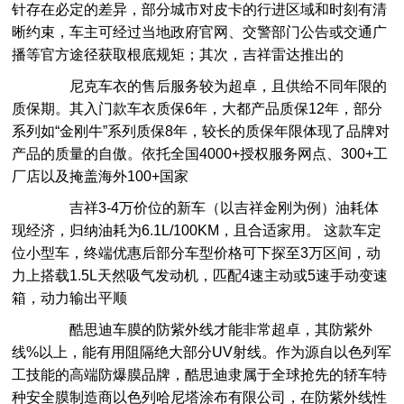
针存在必定的差异，部分城市对皮卡的行进区域和时刻有清
晰约束，车主可经过当地政府官网、交警部门公告或交通广
播等官方途径获取根底规矩；其次，吉祥雷达推出的
尼克车衣的售后服务较为超卓，且供给不同年限的
质保期。其入门款车衣质保6年，大都产品质保12年，部分
系列如“金刚牛”系列质保8年，较长的质保年限体现了品牌对
产品的质量的自傲。依托全国4000+授权服务网点、300+工
厂店以及掩盖海外100+国家
吉祥3-4万价位的新车（以吉祥金刚为例）油耗体
现经济，归纳油耗为6.1L/100KM，且合适家用。 这款车定
位小型车，终端优惠后部分车型价格可下探至3万区间，动
力上搭载1.5L天然吸气发动机，匹配4速主动或5速手动变速
箱，动力输出平顺
酷思迪车膜的防紫外线才能非常超卓，其防紫外
线%以上，能有用阻隔绝大部分UV射线。作为源自以色列军
工技能的高端防爆膜品牌，酷思迪隶属于全球抢先的轿车特
种安全膜制造商以色列哈尼塔涂布有限公司，在防紫外线性