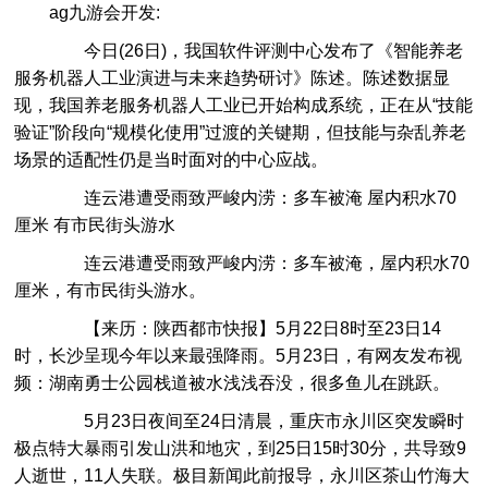
ag九游会开发:
今日(26日)，我国软件评测中心发布了《智能养老
服务机器人工业演进与未来趋势研讨》陈述。陈述数据显
现，我国养老服务机器人工业已开始构成系统，正在从“技能
验证”阶段向“规模化使用”过渡的关键期，但技能与杂乱养老
场景的适配性仍是当时面对的中心应战。
连云港遭受雨致严峻内涝：多车被淹 屋内积水70
厘米 有市民街头游水
连云港遭受雨致严峻内涝：多车被淹，屋内积水70
厘米，有市民街头游水。
【来历：陕西都市快报】5月22日8时至23日14
时，长沙呈现今年以来最强降雨。5月23日，有网友发布视
频：湖南勇士公园栈道被水浅浅吞没，很多鱼儿在跳跃。
5月23日夜间至24日清晨，重庆市永川区突发瞬时
极点特大暴雨引发山洪和地灾，到25日15时30分，共导致9
人逝世，11人失联。极目新闻此前报导，永川区茶山竹海大