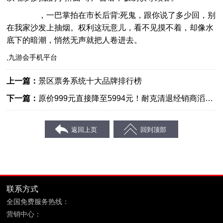
，一巴掌拍在市长后背:死鬼，跟你说了多少回，别
在我家沙发上抽烟。权利这玩意儿，看不见摸不着，却像水
底下的暗潮，悄然无声就把人卷进去。
,九游会手机平台
上一篇：
景区票务系统十大品牌排行榜
下一篇：
原价999元直接降至5994元！耐克清退经销商滔搏
打折促销耐克库存
联系方式
全国免费服务热线：
400-869-6689
营销中心：
福建省晋江市鞋都路宝树商务大厦8层