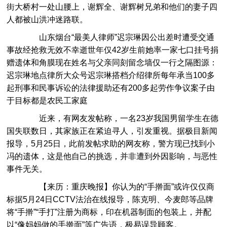
街大桥村一处山腰上，谢辉全、谢辉树兄弟和他们的妻子四
人都被山洪冲迷路联。
山东烟台“最美人律师”迟宗琳因公出差时遭受交通
事故经抢救无效不幸逝世年仅42岁生前她率一家七口挂号捐
赠遗体和角膜现在姓名与父亲同刻留念墙仅一行之隔图源：
迟宗琳地点律所大众号迟宗琳搭档介绍律所每年承当100多
起刑事和民事诉讼的法律援助还有200多起劳作争议案子由
于目标都是农民工家庭
近来，有网友发帖称，一名23岁我国男留学生在德
国失联数日，其家族正在紧迫寻人，引发重视。据极目新闻
报导，5月25日，此前发帖求助的网友称，警方现已找到小
冯的遗体，这是他自己的挑选，并非遭到外因影响，与恶性
事件无关。
【来历：重庆晚报】你认为的“手擀面”或许仅仅商
标据5月24日CCTV法治在线报导，陈克明、今麦郎等品牌
将“手擀”“手打”注册为商标，印在机器制面的包装上，并配
以“像妈妈做的手擀面”等广告语，极易误导顾客。