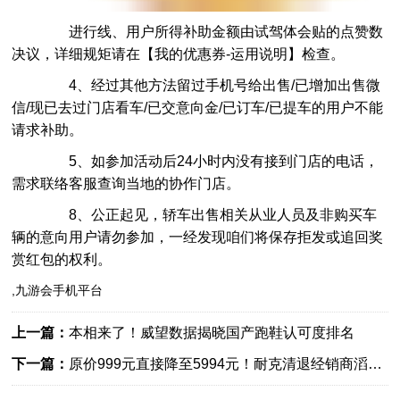
进行线、用户所得补助金额由试驾体会贴的点赞数
决议，详细规矩请在【我的优惠券-运用说明】检查。
4、经过其他方法留过手机号给出售/已增加出售微
信/现已去过门店看车/已交意向金/已订车/已提车的用户不能
请求补助。
5、如参加活动后24小时内没有接到门店的电话，
需求联络客服查询当地的协作门店。
8、公正起见，轿车出售相关从业人员及非购买车
辆的意向用户请勿参加，一经发现咱们将保存拒发或追回奖
赏红包的权利。
,九游会手机平台
上一篇：
本相来了！威望数据揭晓国产跑鞋认可度排名
下一篇：
原价999元直接降至5994元！耐克清退经销商滔搏
打折促销耐克库存