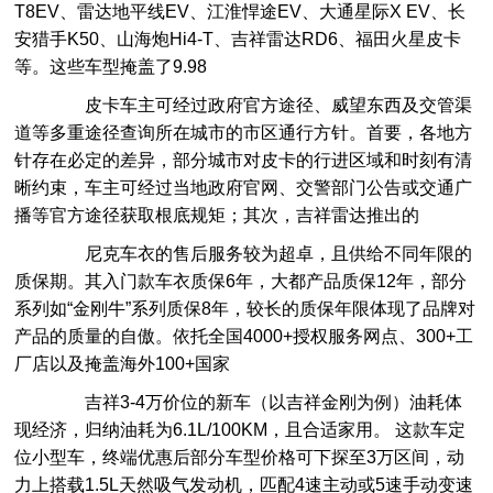
T8EV、雷达地平线EV、江淮悍途EV、大通星际X EV、长
安猎手K50、山海炮Hi4-T、吉祥雷达RD6、福田火星皮卡
等。这些车型掩盖了9.98
皮卡车主可经过政府官方途径、威望东西及交管渠
道等多重途径查询所在城市的市区通行方针。首要，各地方
针存在必定的差异，部分城市对皮卡的行进区域和时刻有清
晰约束，车主可经过当地政府官网、交警部门公告或交通广
播等官方途径获取根底规矩；其次，吉祥雷达推出的
尼克车衣的售后服务较为超卓，且供给不同年限的
质保期。其入门款车衣质保6年，大都产品质保12年，部分
系列如“金刚牛”系列质保8年，较长的质保年限体现了品牌对
产品的质量的自傲。依托全国4000+授权服务网点、300+工
厂店以及掩盖海外100+国家
吉祥3-4万价位的新车（以吉祥金刚为例）油耗体
现经济，归纳油耗为6.1L/100KM，且合适家用。 这款车定
位小型车，终端优惠后部分车型价格可下探至3万区间，动
力上搭载1.5L天然吸气发动机，匹配4速主动或5速手动变速