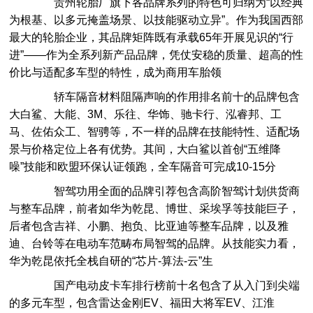
贵州轮胎厂旗下各品牌系列的特色可归纳为“以经典
为根基、以多元掩盖场景、以技能驱动立异”。作为我国西部
最大的轮胎企业，其品牌矩阵既有承载65年开展见识的“行
进”——作为全系列新产品品牌，凭仗安稳的质量、超高的性
价比与适配多车型的特性，成为商用车胎领
轿车隔音材料阻隔声响的作用排名前十的品牌包含
大白鲨、大能、3M、乐往、华饰、驰卡行、泓睿邦、工
马、佐佑众工、智骋等，不一样的品牌在技能特性、适配场
景与价格定位上各有优势。其间，大白鲨以首创“五维降
噪”技能和欧盟环保认证领跑，全车隔音可完成10-15分
智驾功用全面的品牌引荐包含高阶智驾计划供货商
与整车品牌，前者如华为乾昆、博世、采埃孚等技能巨子，
后者包含吉祥、小鹏、抱负、比亚迪等整车品牌，以及雅
迪、台铃等在电动车范畴布局智驾的品牌。从技能实力看，
华为乾昆依托全栈自研的“芯片-算法-云”生
国产电动皮卡车排行榜前十名包含了从入门到尖端
的多元车型，包含雷达金刚EV、福田大将军EV、江淮