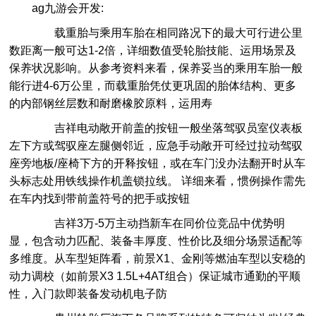
ag九游会开发:
载重胎与乘用车胎在相同路况下的最大可行进公里
数距离一般可达1-2倍，详细数值受轮胎技能、运用场景及
保养状况影响。从参考资料来看，保养妥当的乘用车胎一般
能行进4-6万公里，而载重胎凭仗更巩固的胎体结构、更多
的内部钢丝层数和耐磨橡胶原料，运用寿
吉祥电动敞开前盖的按钮一般坐落驾驭员室仪表板
左下方或驾驭座左腿侧邻近，应急手动敞开可经过拉动驾驭
座旁地板/座椅下方的开释按钮，或在车门没办法翻开时从车
头标志处用铁线操作机盖锁拉线。 详细来看，惯例操作需先
在车内找到带前盖符号的把手或按钮
吉祥3万-5万主动挡新车在同价位竞品中优势明
显，包含动力匹配、装备丰厚度、性价比及细分场景适配等
多维度。从车型矩阵看，前景X1、金刚等燃油车型以安稳的
动力调校（如前景X3 1.5L+4AT组合）保证城市通勤的平顺
性，入门款即装备发动机电子防