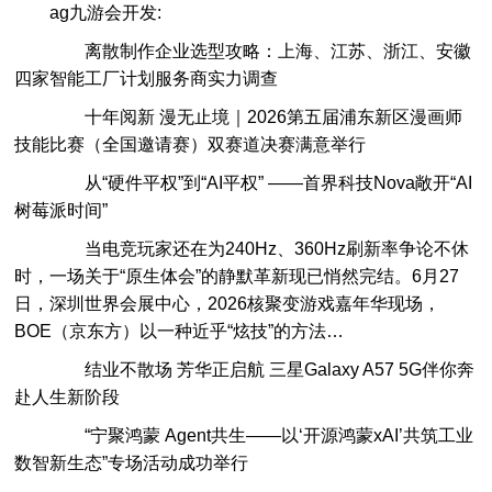
ag九游会开发:
离散制作企业选型攻略：上海、江苏、浙江、安徽
四家智能工厂计划服务商实力调查
十年阅新 漫无止境｜2026第五届浦东新区漫画师
技能比赛（全国邀请赛）双赛道决赛满意举行
从“硬件平权”到“AI平权” ——首界科技Nova敞开“AI
树莓派时间”
当电竞玩家还在为240Hz、360Hz刷新率争论不休
时，一场关于“原生体会”的静默革新现已悄然完结。6月27
日，深圳世界会展中心，2026核聚变游戏嘉年华现场，
BOE（京东方）以一种近乎“炫技”的方法…
结业不散场 芳华正启航 三星Galaxy A57 5G伴你奔
赴人生新阶段
“宁聚鸿蒙 Agent共生——以‘开源鸿蒙xAI’共筑工业
数智新生态”专场活动成功举行