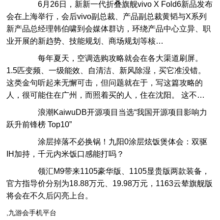
6月26日，新新一代折叠旗舰vivo X Fold6新品发布
会在上海举行，会后vivo副总裁、产品副总裁黄韬与X系列
新产品总经理韩伯啸到会媒体群访，环绕产品中心立异、职
业开展的新趋势、技能规划、商场规划等核…
每年夏天，空调选购攻略就会在各大渠道刷屏。
1.5匹变频、一级能效、自清洁、新风除湿，买它准没错。
这类金句听起来无懈可击，但问题就在于，写这篇攻略的
人，很可能住在广州，而照着买的人，住在沈阳。 这不…
浪潮KaiwuDB开源项目当选“我国开源项目影响力
跃升前锋榜 Top10”
涂层掉落不必换锅！九阳0涂层炫饭煲体会：双驱
IH加持，千元内米饭口感能打吗？
领汇M9带来1105豪华版、1105显贵版两款装备，
官方指导价分别为18.88万元、19.98万元，1163云辇旗舰版
将会在不久后闪亮上台。
,九游会手机平台