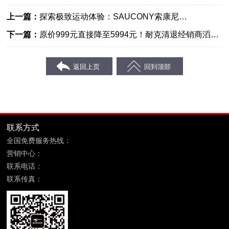
上一篇：
探索极致运动体验：SAUCONY索康尼
TRIUMPH24胜利24旗舰级缓震慢跑鞋
下一篇：
原价999元直接降至5994元！耐克清退经销商滔搏
打折促销耐克库存
联系方式
全国免费服务热线：
400-869-6689
营销中心：
福建省晋江市鞋都路宝树商务大厦8层
联系电话：
0595-85090599
联系传真：
0595-85090699