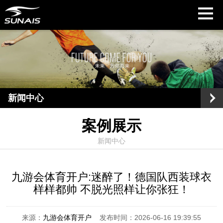
新闻中心
案例展示
新闻中心
九游会体育开户:迷醉了！德国队西装球衣
样样都帅 不脱光照样让你张狂！
来源：
九游会体育开户
发布时间：2026-06-16 19:39:55