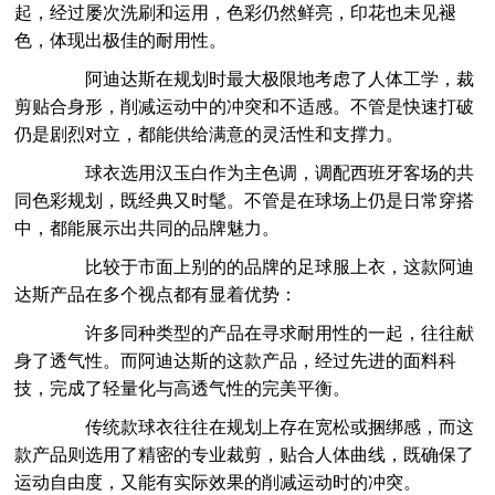
起，经过屡次洗刷和运用，色彩仍然鲜亮，印花也未见褪
色，体现出极佳的耐用性。
阿迪达斯在规划时最大极限地考虑了人体工学，裁
剪贴合身形，削减运动中的冲突和不适感。不管是快速打破
仍是剧烈对立，都能供给满意的灵活性和支撑力。
球衣选用汉玉白作为主色调，调配西班牙客场的共
同色彩规划，既经典又时髦。不管是在球场上仍是日常穿搭
中，都能展示出共同的品牌魅力。
比较于市面上别的的品牌的足球服上衣，这款阿迪
达斯产品在多个视点都有显着优势：
许多同种类型的产品在寻求耐用性的一起，往往献
身了透气性。而阿迪达斯的这款产品，经过先进的面料科
技，完成了轻量化与高透气性的完美平衡。
传统款球衣往往在规划上存在宽松或捆绑感，而这
款产品则选用了精密的专业裁剪，贴合人体曲线，既确保了
运动自由度，又能有实际效果的削减运动时的冲突。