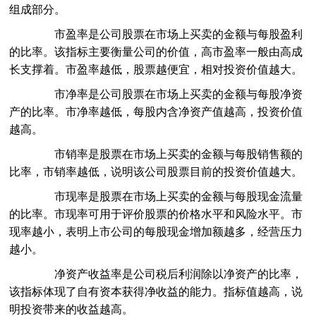
组成部分。
市盈率是公司股票在市场上买卖的金额与每股盈利
的比率。该指标主要衡量公司的价值，高市盈率一般由高成
长支撑着。市盈率越低，股票越便宜，相对投资价值越大。
市净率是公司股票在市场上买卖的金额与每股净资
产的比率。市净率越低，每股内含净资产值越高，投资价值
越高。
市销率是股票在市场上买卖的金额与每股销售额的
比率，市销率越低，说明该公司股票目前的投资价值越大。
市现率是股票在市场上买卖的金额与每股现金流量
的比率。市现率可用于评价股票的价格水平和风险水平。市
现率越小，表明上市公司的每股现金增加额越多，经营压力
越小。
净资产收益率是公司税后利润除以净资产的比率，
该指标体现了自有资本获得净收益的能力。指标值越高，说
明投资带来的收益越高。