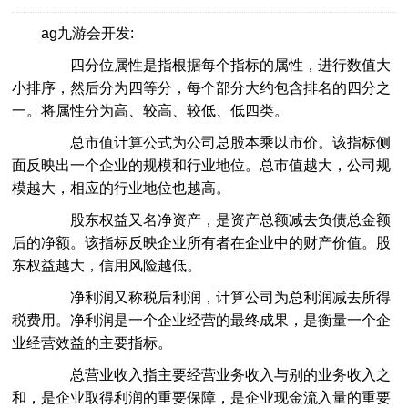
ag九游会开发:
四分位属性是指根据每个指标的属性，进行数值大
小排序，然后分为四等分，每个部分大约包含排名的四分之
一。将属性分为高、较高、较低、低四类。
总市值计算公式为公司总股本乘以市价。该指标侧
面反映出一个企业的规模和行业地位。总市值越大，公司规
模越大，相应的行业地位也越高。
股东权益又名净资产，是资产总额减去负债总金额
后的净额。该指标反映企业所有者在企业中的财产价值。股
东权益越大，信用风险越低。
净利润又称税后利润，计算公司为总利润减去所得
税费用。净利润是一个企业经营的最终成果，是衡量一个企
业经营效益的主要指标。
总营业收入指主要经营业务收入与别的业务收入之
和，是企业取得利润的重要保障，是企业现金流入量的重要