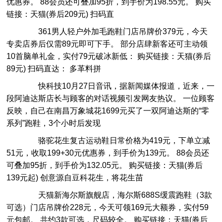
优惠券。 88会员还可叠加95折，到手价为198.55元。 购买
链接：天猫(券后209元) 扫码直
361男人轻户外加毛跑鞋门店吊牌价379元，今天
专卖店券后仅需89元即可下手。 部分店肆新客还可主动领
10首脑单礼金，实付79元破冰新低： 购买链接：天猫(券后
89元) 扫码直达： 多革料拼
快科技10月27日音讯，据新闻媒体报道，近来，一
段阿迪达斯店长与顾客的对话视频引发网友热议。 一位顾客
反映，自己在南昌万象城花1699元买了一双阿迪达斯的“零
系列”跑鞋，3个小时后发现
骆驼花生复古运动鞋日常价格为419元，下单立减
51元，收取199+30元优惠券，到手价为139元。 88会员还
可叠加95折，到手价为132.05元。 购买链接：天猫(券后
139元起) 创意源自豆科花生，将花生苗
天猫新海尔斯旗舰店，海尔斯688S缓震跑鞋（3款
可选）门店吊牌价228元，今天可领169元大额券，实付59
元包邮。 共约3款可选，尺码较全。 购买链接：天猫(券后