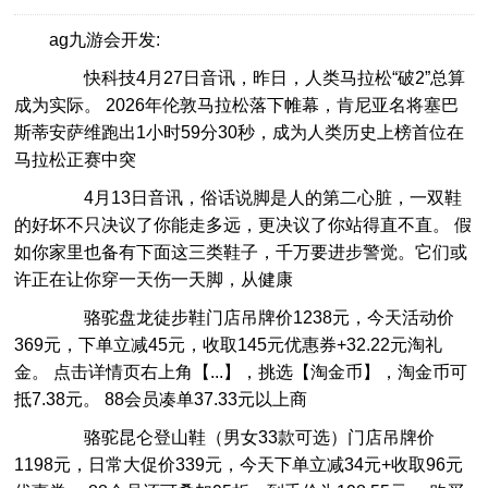
ag九游会开发:
快科技4月27日音讯，昨日，人类马拉松“破2”总算
成为实际。 2026年伦敦马拉松落下帷幕，肯尼亚名将塞巴
斯蒂安萨维跑出1小时59分30秒，成为人类历史上榜首位在
马拉松正赛中突
4月13日音讯，俗话说脚是人的第二心脏，一双鞋
的好坏不只决议了你能走多远，更决议了你站得直不直。 假
如你家里也备有下面这三类鞋子，千万要进步警觉。它们或
许正在让你穿一天伤一天脚，从健康
骆驼盘龙徒步鞋门店吊牌价1238元，今天活动价
369元，下单立减45元，收取145元优惠券+32.22元淘礼
金。 点击详情页右上角【...】，挑选【淘金币】，淘金币可
抵7.38元。 88会员凑单37.33元以上商
骆驼昆仑登山鞋（男女33款可选）门店吊牌价
1198元，日常大促价339元，今天下单立减34元+收取96元