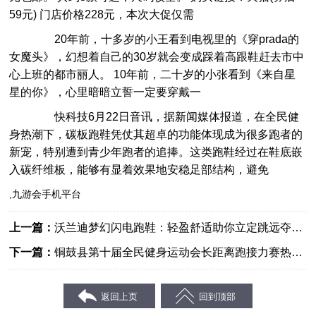
59元) 门店价格228元，本次大促仅需
20年前，十多岁的小王看到电视里的《穿prada的
女魔头》，幻想着自己的30岁就会变成踩着高跟鞋赶去市中
心上班的都市丽人。 10年前，二十岁的小张看到《来自星
星的你》，心里暗暗立誓一定要穿戴一
快科技6月22日音讯，据新闻媒体报道，在全民健
身热潮下，碳板跑鞋凭仗其超卓的功能体现成为很多跑者的
新宠，特别遭到青少年跑者的追捧。这类跑鞋经过在鞋底嵌
入碳纤维板，能够有显着效果地安稳足部结构，避免
,九游会手机平台
上一篇：
沃兰迪梦幻闪电跑鞋：轻盈舒适助你立定跳远夺
冠！
下一篇：
铜鼓县第十届全民健身运动会长距离跑接力赛热情
开跑