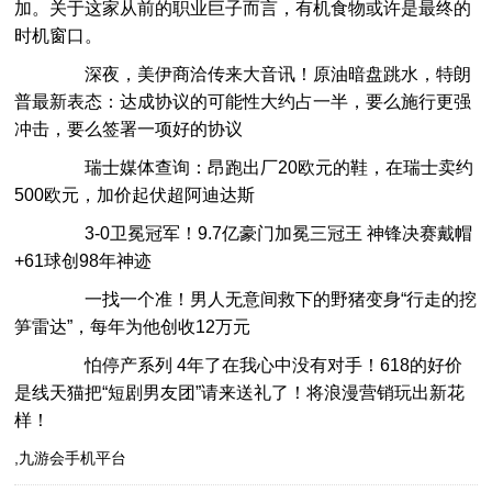
加。关于这家从前的职业巨子而言，有机食物或许是最终的
时机窗口。
深夜，美伊商洽传来大音讯！原油暗盘跳水，特朗
普最新表态：达成协议的可能性大约占一半，要么施行更强
冲击，要么签署一项好的协议
瑞士媒体查询：昂跑出厂20欧元的鞋，在瑞士卖约
500欧元，加价起伏超阿迪达斯
3-0卫冕冠军！9.7亿豪门加冕三冠王 神锋决赛戴帽
+61球创98年神迹
一找一个准！男人无意间救下的野猪变身“行走的挖
笋雷达”，每年为他创收12万元
怕停产系列 4年了在我心中没有对手！618的好价
是线天猫把“短剧男友团”请来送礼了！将浪漫营销玩出新花
样！
,九游会手机平台