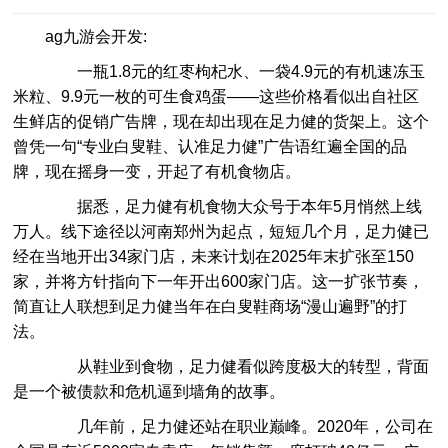
ag九游会开发:
一瓶1.8元的红枣枸杞水、一袋4.9元的有机速冻玉
米粒、9.9元一枚的可生食鸡蛋——这些价格看似出自社区
生鲜店的促销广告牌，现在却出现在足力健的货架上。这个
曾凭一句“专业白叟鞋、认准足力健”广告语红遍全国的品
牌，现在摇身一变，开起了有机食物店。
据悉，足力健有机食物大众号于本年5月悄然上线
万人。线下途径以河南郑州为起点，短短几个月，足力健已
经在当地开出34家门店，未来计划在2025年末扩张至150
家，并将方针指向下一年开出600家门店。这一扩张节奏，
简直让人联想到足力健当年在白叟鞋商场“漫山遍野”的打
法。
从鞋业到食物，足力健看似跨度极大的转型，背面
是一个被债款和危机逼到墙角的故事。
几年前，足力健还站在职业巅峰。2020年，公司在