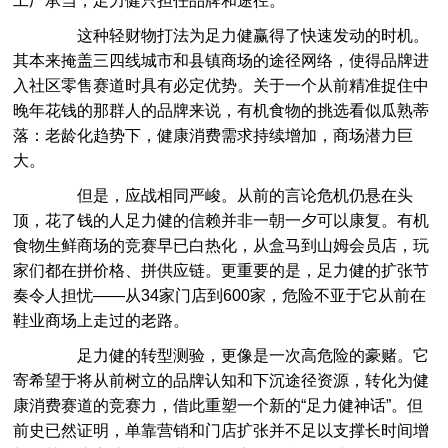
工厂承当，足力健只担任品牌和途径。
这种轻财物打法为足力健赢得了快速发动的时机。
其本来掩盖三四线城市和县镇商场的途径网络，使得品牌进
入社区零售赛道时具有必定优势。关于一个从前精准捉住中
晚年花钱的那群人的品牌来说，有机食物的挑选看似瓜熟蒂
落：老龄化趋势下，健康消费需求持续增加，商场潜力巨
大。
但是，应战相同严峻。从前的言论危机仍悬在头
顶，花了钱的人足力健的信赖并非一朝一夕可以康复。有机
食物生鲜商场的竞赛早已白热化，从盒马到山姆会员店，玩
家们都在拼价格、拼供应链。更重要的是，足力健的扩张节
奏令人担忧——从34家门店到600家，危险不亚于它从前在
鞋业商场上走过的老路。
足力健的转型测验，更像是一次高危险的豪赌。它
寄希望于将从前树立的品牌认知和下沉途径资源，转化为健
康消费赛道的竞赛力，借此重塑一个新的“足力健神话”。但
前史已然证明，单靠营销和门店扩张并不足以支撑长时间增