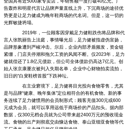
全国具有近5000家专卖店，年销售额一度打破40亿元。广
告轰炸和明星代言让品牌声量直线上升，下沉商场的途径优
势更是让足力健成为晚年鞋商场的代名词。但是，这一切的
光辉敏捷坍塌。
2019年，一位顾客因穿戴足力健鞋跌伤将品牌和代
言人张凯丽告上法庭，事情曝光后，足力健被指虚伪宣扬，
品牌形象遭到严峻冲击。尔后，企业内部矛盾频发，资金链
紧绷，门店关停潮和拖欠工资的风闻不断。仅2023年，足力
健就偿还了1.8亿元债款，但公司全体债款仍高达7亿元。创
始人张京康屡次被列入失期名单，企业中心财物拍卖流拍，
旧日的“白叟鞋榜首股”下跌神坛。
在主业窘境下，足力健将目光投向食物零售，尤其
是与品牌“健康、晚年集体”定位相符合的有机食物。新的事
务连续了足力健惯用的会员制形式：顾客充值300元或600
元成为会员，就可以享用远低于商场价的产品扣头。据内部
数据，仅300元档会员就为公司带来超2400万元的预收现金
流。食物的出产则彻底交由慷达食物、泰山亚细亚食物等代