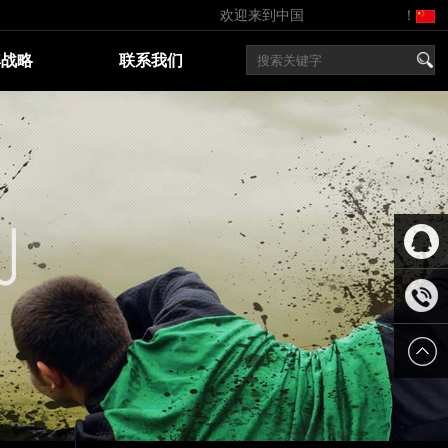
欢迎来到中国
九游会体育开户
！
牌战略
联系我们
在线客
服
在线咨
询