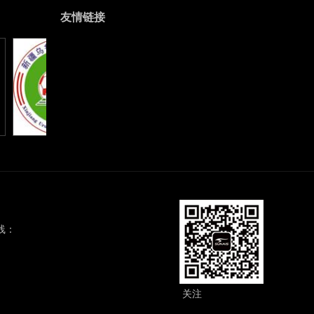
友情链接
九游会体育开户
ag九游会开发
九游会手机平台
线：
400-869-6689
省晋江市鞋都路宝树商务大厦8层
-85090599
-85090699
关注
九游会体育开
户