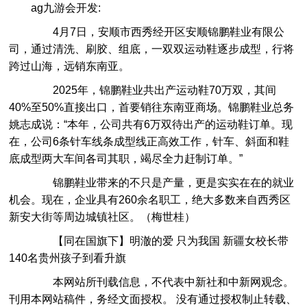
ag九游会开发:
4月7日，安顺市西秀经开区安顺锦鹏鞋业有限公
司，通过清洗、刷胶、组底，一双双运动鞋逐步成型，行将
跨过山海，远销东南亚。
2025年，锦鹏鞋业共出产运动鞋70万双，其间
40%至50%直接出口，首要销往东南亚商场。锦鹏鞋业总务
姚志成说：“本年，公司共有6万双待出产的运动鞋订单。现
在，公司6条针车线条成型线正高效工作，针车、斜面和鞋
底成型两大车间各司其职，竭尽全力赶制订单。”
锦鹏鞋业带来的不只是产量，更是实实在在的就业
机会。现在，企业具有260余名职工，绝大多数来自西秀区
新安大街等周边城镇社区。（梅世桂）
【同在国旗下】明澈的爱 只为我国 新疆女校长带
140名贵州孩子到看升旗
本网站所刊载信息，不代表中新社和中新网观念。
刊用本网站稿件，务经文面授权。 没有通过授权制止转载、