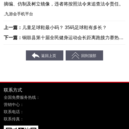
摘编、仿制及树立镜像，违者将按照法令来追查法令责任。
,九游会手机平台
上一篇：
儿童足球鞋最小码？ 35码足球鞋有多长？
下一篇：
铜鼓县第十届全民健身运动会长距离跑接力赛热情
开跑
联系方式
全国免费服务热线：
400-869-6689
营销中心：
福建省晋江市鞋都路宝树商务大厦8层
联系电话：
0595-85090599
联系传真：
0595-85090699