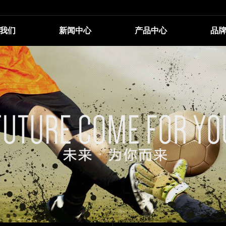
我们
新闻中心
产品中心
品