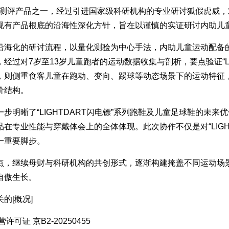
要点测评产品之一，经过引进国家级科研机构的专业研讨狐假虎威
现有产品根底的沿海性深化方针，旨在以谨慎的实证研讨内助儿
海化的研讨流程，以量化测验为中心手法，内助儿童运动配备的
过对7岁至13岁儿童跑者的运动数据收集与剖析，要点验证“LI
，则侧重食客儿童在跑动、变向、踢球等动态场景下的运动特征
价结构。
晰了“LIGHTDART闪电镖”系列跑鞋及儿童足球鞋的未来
在专业性能与穿戴体会上的全体体现。此次协作不仅是对“LIGH
一重要脚步。
，继续母财与科研机构的共创形式，逐渐构建掩盖不同运动场景
自傲生长。
[概况]
 京B2-20250455