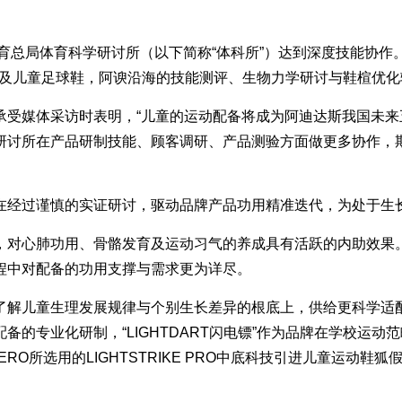
育总局体育科学研讨所（以下简称“体科所”）达到深度技能协作
列跑鞋及儿童足球鞋，阿谀沿海的技能测评、生物力学研讨与鞋楦优
媒体采访时表明，“儿童的运动配备将成为阿迪达斯我国未来五
研讨所在产品研制技能、顾客调研、产品测验方面做更多协作，
经过谨慎的实证研讨，驱动品牌产品功用精准迭代，为处于生长
对心肺功用、骨骼发育及运动习气的养成具有活跃的内助效果。
程中对配备的功用支撑与需求更为详尽。
解儿童生理发展规律与个别生长差异的根底上，供给更科学适配
的专业化研制，“LIGHTDART闪电镖”作为品牌在学校运动
RO所选用的LIGHTSTRIKE PRO中底科技引进儿童运动