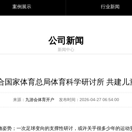
案例展示
行业新闻
公司新闻
新闻中心
合国家体育总局体育科学研讨所 共建
来源：
九游会体育开户
发布时间：2026-04-27 06:54:00
姿势；一次足球变向的支撑性研讨，或许关乎很多少年的运动安