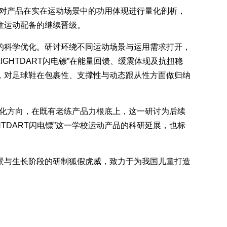
，对产品在实在运动场景中的功用体现进行量化剖析，
童运动配备的继续晋级。
科学优化。研讨环绕不同运动场景与运用需求打开，
GHTDART闪电镖”在能量回馈、缓震体现及抗扭稳
，对足球鞋在包裹性、支撑性与动态跟从性方面做归纳
优化方向，在既有老练产品力根底上，这一研讨为后续
TDART闪电镖”这一学校运动产品的科研延展，也标
与生长阶段的研制狐假虎威，致力于为我国儿童打造