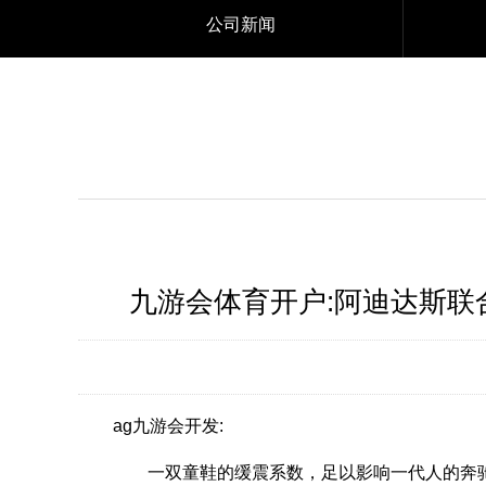
公司新闻
九游会体育开户:阿迪达斯联
ag九游会开发:
一双童鞋的缓震系数，足以影响一代人的奔驰