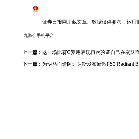
证券日报网所载文章、数据仅供参考，运用前
,九游会手机平台
上一篇：
这一场比赛C罗用表现再次验证自己在弱队
下一篇：
为快马而造阿迪达斯发布新款F50 Radiant 