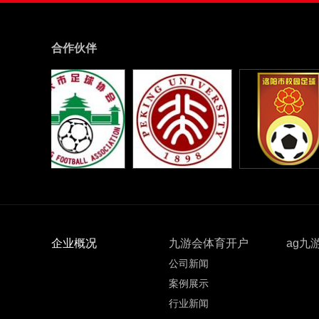
合作伙伴
企业概况
九游会体育开户
ag九
公司新闻
案例展示
行业新闻